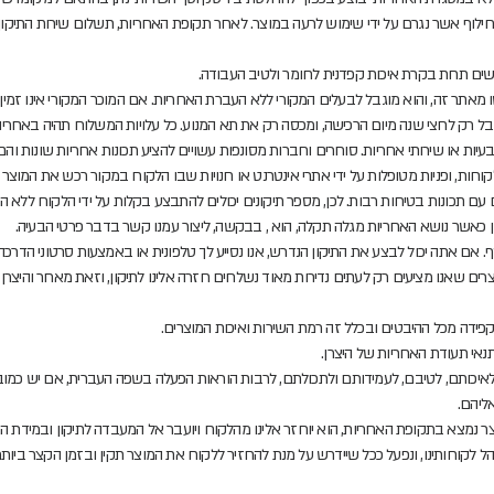
ילוף אשר נגרם על ידי שימוש לרעה במוצר. לאחר תקופת האחריות, תשלום שירות התיקון, 
עשים תחת בקרת איכות קפדנית לחומר ולטיב העבודה.
תר זה, והוא מוגבל לבעלים המקורי ללא העברת האחריות. אם המוכר המקורי אינו זמין 
ל רק לחצי שנה מיום הרכישה, ומכסה רק את תא המנוע. כל עלויות המשלוח תהיה באחריות
עיות או שירותי אחריות. סוחרים וחברות מסונפות עשויים להציע תכונות אחריות שונות וה
וחות, ופניות מטופלות על ידי אתרי אינטרנט או חנויות שבו הלקוח במקור רכש את המוצר א
עם תכונות בטיחות רבות. לכן, מספר תיקונים יכולים להתבצע בקלות על ידי הלקוח ללא ה
ן כאשר נושא האחריות מגלה תקלה, הוא , בבקשה, ליצור עמנו קשר בדבר פרטי הבעיה.
סף. אם אתה יכול לבצע את התיקון הנדרש, אנו נסייע לך טלפונית או באמצעות סרטוני הדר
צרים שאנו מציעים רק לעתים נדירות מאוד נשלחים חזרה אלינו לתיקון, וזאת מאחר והיצ
קפידה מכל ההיבטים ובכלל זה רמת השירות ואיכות המוצרים.
נאי תעודת האחריות של היצרן.
יכותם, לטיבם, לעמידותם ולתכולתם, לרבות הוראות הפעלה בשפה העברית, אם יש כמובן
ליהם.
ר נמצא בתקופת האחריות, הוא יוחזר אלינו מהלקוח ויועבר אל המעבדה לתיקון ובמידת הצו
 לקוחותינו, ונפעל ככל שיידרש על מנת להחזיר ללקוח את המוצר תקין ובזמן הקצר ביותר