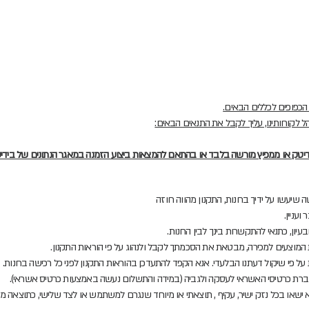
הכפופים לכללים הבאים.
לקוחותינו, עליך לקבל את התנאים הבאים:
דיטק או ממפיץ מורשה בלבד או בהתאם להמצאות ביצוע הזמנה במאגר הנתונים של בידי
ה שיעשו על ידיך בחנות, התקנון מהווה חוזה
עניין.
יון, כתנאי להתקשרות בינך לבין החנות.
ת המוצעים למכירה, מבטאת את הסכמתך לקבל ולנהוג על פי הוראות התקנון.
על פי שיקול דעתנו הבלעדי. אנא הקפד להתעדכן בהוראות התקנון לפני כל רכישה בחנות.
ברת כרטיסי האשראי לעסקה ולגביה (במידה והתשלום נעשה באמצעות כרטיס אשראי).
א ישאו בכל נזק ישיר, עקיף , תוצאתי או מיוחד שנגרם למשתמש או לצד שלישי, כתוצאה 