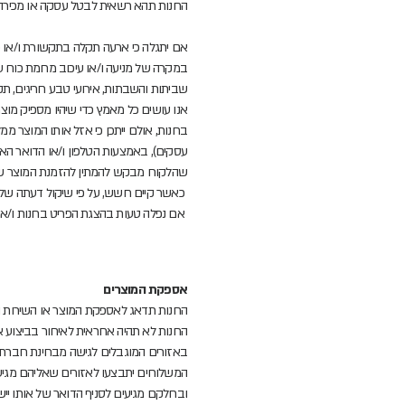
החנות תהא רשאית לבטל עסקה או מכירה 
אם יתגלה כי ארעה תקלה בתקשורת ו/או כ
במקרה של מניעה ו/או עיכוב מחמת כוח עלי
שביתות והשבתות, אירועי טבע חריגים, 
אנו עושים כל מאמץ כדי שיהיו מספיק מ
עסקים), באמצעות הטלפון ו/או הדואר הא
שהלקוח מבקש להמתין להזמנת המוצר של 
כאשר קיים חשש, על פי שיקול דעתה של 
אם נפלה טעות בהצגת הפריט בחנות ו/או 
אספקת המוצרים
החנות תדאג לאספקת המוצר או השירות ה
החנות לא תהיה אחראית לאיחור בביצוע אספקת
באזורים המוגבלים לגישה מבחינת חברת 
המשלוחים יתבצעו לאזורים שאליהם מגיע 
ובחלקם מגיעים לסניף הדואר של אותו יישוב 