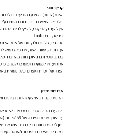
קניין רוחני
האתר(החנות) והמידע המופיעים בו לרבות עי
שלישיים המיוצגים בחנות והם מוגנים ע"י די
אין להעתיק, לפקסס, להפיץ, להציג, לשכפ
בידיטק – biditech.
מבקרים, גולשים ולקוחות של אתר האינטרנ
אף חברה, ישות, אתר, או הפרט רשאי להש
בכתב ונוטריונים באופן חוקי מהחברה שלנ
אחרות; או למנועי החיפוש כדי למקם פר
הפרה של זכויות היוצרים שלנו נושאת באח
אבטחת מידע
החנות נוקטת באמצעי זהירות קפדניים ומ
כל העברה של מספר כרטיס אשראי מהאתר נ
עם אורך מפתח הצפנה של 168סיביות (הרמה הגבוהה ביותר הזמינה באופן מסחרי). חברת הסליקה היא סאלריקס (Cellarix).
ניתן לרכוש בחנות בכל כרטיס אשראי שיש
במקרים שאינם בשליטתה ו/או הנובעים מכוח