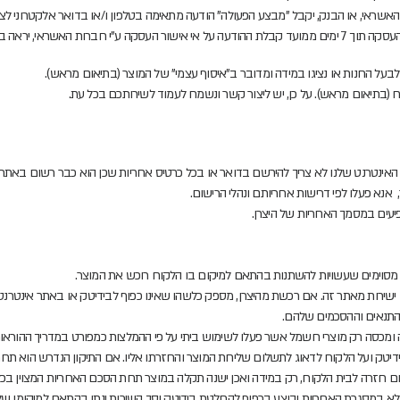
שראי, או הבנק, יקבל "מבצע הפעולה" הודעה מתאימה בטלפון ו/או בדואר אלקטרוני לצ
אה בעל החנות את העסקה כמבוטלת.
על החנות או נציגו במידה ומדובר ב"איסוף עצמי" של המוצר (בתיאום מראש).
ח (בתיאום מראש). על כן, יש ליצור קשר ונשמח לעמוד לשירותכם בכל עת.
האינטרנט שלנו לא צריך להירשם בדואר או בכל כרטיס אחריות שכן הוא כבר רשום באת
נא פעלו לפי דרישות אחריותם ונהלי הרישום.
עים במסמך האחריות של היצרן.
ם מסוימים שעשויות להשתנות בהתאם למיקום בו הלקוח רוכש את המוצר.
 ישירות מאתר זה. אם רכשת מהיצרן, מספק כלשהו שאינו כפוף לבידיטק או באתר אינטר
 התנאים וההסכמים שלהם.
 ומכסה רק מוצרי חשמל אשר פעלו לשימוש ביתי על פי ההמלצות כמפורט במדריך ההוראו
דיטק ועל הלקוח לדאוג לתשלום שליחת המוצר והחזרתו אליו. אם התיקון הנדרש הוא תחת
ם חזרה לבית הלקוח, רק במידה ואכן ישנה תקלה במוצר תחת הסכם האחריות המצוין בכל 
לא במסגרת האחריות יבוצע בכפוף להחלטת בידיטק וסך השירות ינתן בהתאם למיקומו של