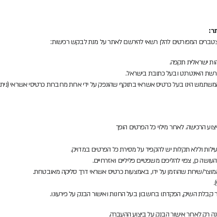
ר:
רים המפורטים להלן רשאי להירשם לאתר על מנת לבקש רכישות:
שת האינטרנט ובעל כתובת בישראל.
שתמש הינו בעל כרטיס אשראי בתוקף שהונפק על ידי אחת מחברות כרטיסי אשראי (ני
וע הרכישה. לאחר מילוי כל הפרטים הופך
לות וללא תקלות יש להקפיד על מסירת כל הפרטים במדויק.
עושה כן, צפוי להליכים משפטיים פליליים ואזרחיים.
המוצר/שירות שהוזמן על ידו, באמצעות כרטיס אשראי דרך סליקה מאובטחת.
.
קבלת השיק, הפקדתו בחשבון בעל החנות ואישור הבנק על פירעונו.
ה רק לאחר אישור הבנק על ביצוע ההעברה.