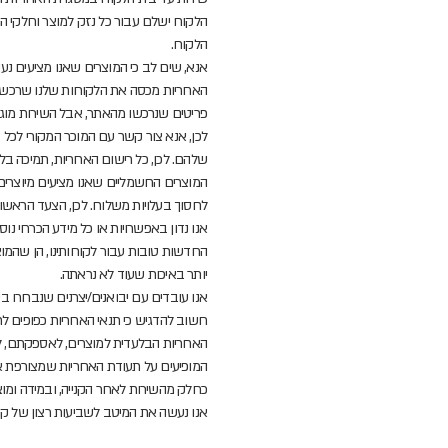
הלקוח ישלם עבור כל נזק למוצר וחלקי הח
הלקוח.
אנא, שים לב כי המוצרים שאנו מציעים נ
האחריות מכסה את הלקוחות שלנו שרכשו מא
פריטים שנרכשו מהאתר, אבל השירות מוגב
לכן, אנא צור קשר עם המוכר המקורי לכל ב
שלהם. לכן, כל רישום האחריות, תמיכה בלק
המוצרים החשמליים שאנו מציעים מיוצרים 
לחסוך בעלויות משלוח. לכן, הצעד הראשו
אנו נדון באפשרויות או כל מידע הכרחי נו
החדשות טובות עבור לקוחותינו, הן שהמו
יותר באיכות שעוד לא נראתה.
אנו עובדים עם יבואנים/יצרנים שנבחרו ב
חשוב להדגיש כי תנאי האחריות כפופים לת
האחריות הבלעדית למוצרים, לאספקתם, לא
המופיעים על תעודת האחריות שמצורפת א
כחלק מהשירות לאחר הקנייה, ובמידה ומוצ
אנו נעשה את המיטב לשביעות רצון של קהל