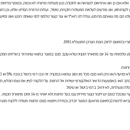
 אלא אם כן אנו אחראים לשגיאה או לתקלה, כגון משלוח סחורה לא נכונה, ובנוסף מדיני
קוחותינו, אנו מודעים לעלויות המשלוח היקרות, טיפול, ועלות החזרת הפריט אלינו, וכן הז
נו הם מה שאתם מחפש, שלח לנו דוא"ל או צור קשר טלפוני לפני שאתה רוכש ואנו נסייע
ובהתאם לחוק הגנת הצרכן התשמ"א 1981.
זר באריזתו המקורית ובתנאי שלא נפתחה
חנות.
ו נזק ו/או פגם מכל מין וסוג שהוא ובמקרה זה יגבו דמי ביטול בגובה 5% או 100 ₪ לפי הנמוך מבינהם.
 ו/או באמצעות הדואר האלקטרוני ישירות אל החנות. על הלקוח לציין את שמו המלא, ת.
ה ונשלחה, לא יחויב בדמי ביטול או טיפול.
ר קשר מיידית עם בעל החנות ולא יאחר מ-14 ימים מתאריך הקניה. במידה והמוצר יימצא פגום,
יאו לחנות (בתיאום מראש). המוצר ייבדק ובמידה ויימצא פגום החנות תשלח ללקוח מוצר