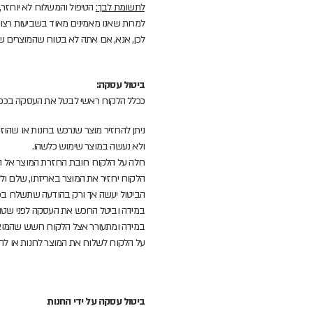
לתשומת לבך:
הטיפול והמשלוח לא יוחזר,
למרות שאנו מאמינים מאוד בשביעות רצון ל
לכן, אנא, אם אתה לא בטוח שהמוצרים של
ביטול עסקה:
ככלל הלקוח ראשי לבטל את העסקה בכפוף 
ניתן להחזיר מוצר שנרכש בחנות או שהוזמן טלפונית עד 14 יום מתאריך הקניה שלא עקב פגם במוצר בתנאי שהוח
ולא נעשה במוצר שימוש כלשהו.
חלה על הלקוח חובת החזרת המוצר אל ה
הלקוח יחזיר את המוצר באריזתו, שלם וללא פגיעה ו/א
הביטול יעשה אך ורק בהודעה שתשלח בכתב
במידה וביטל הרוכש את העסקה לפני שטופל
במידה ומתעורר אצל הלקוח חשש שהמוצר שקיבל פגום יש ליצו
על הלקוח לשלוח את המוצר לחנות או להב
ביטול עסקה על ידי החנות