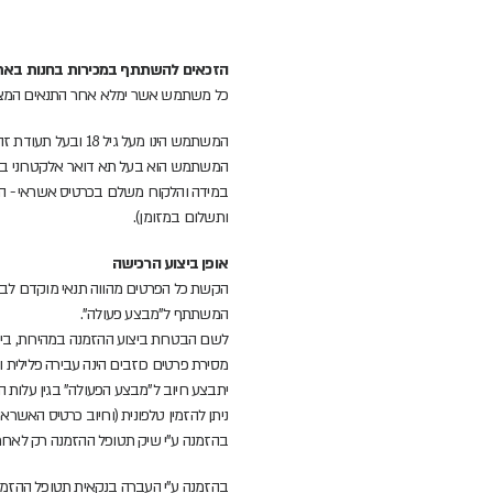
הזכאים להשתתף במכירות בחנות באת
כל משתמש אשר ימלא אחר התנאים המצטב
המשתמש הינו מעל גיל 18 ובעל תעודת זהות ישראלית תקפה.
המשתמש הוא בעל תא דואר אלקטרוני בר
במידה והלקוח משלם בכרטיס אשראי - המ
ותשלום במזומן).
אופן ביצוע הרכישה
הקשת כל הפרטים מהווה תנאי מוקדם לביצ
המשתתף ל"מבצע פעולה".
לשם הבטחת ביצוע ההזמנה במהירות, ביעי
מסירת פרטים כוזבים הינה עבירה פלילית וה
יתבצע חיוב ל"מבצע הפעולה" בגין עלות 
ניתן להזמין טלפונית (וחיוב כרטיס האשראי)
בהזמנה ע"י שיק תטופל ההזמנה רק לאחר 
בהזמנה ע"י העברה בנקאית תטופל ההזמנ