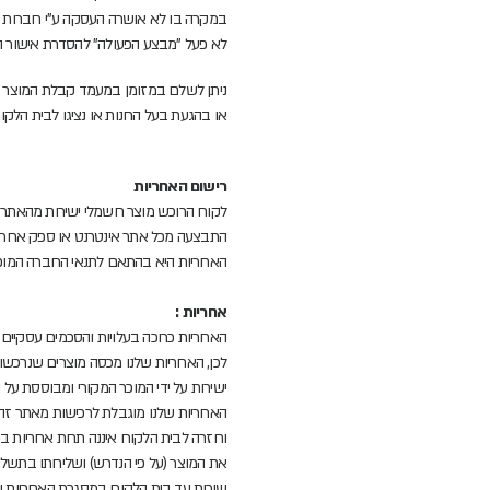
במקרה בו לא אושרה העסקה ע"י חברות הא
לא פעל "מבצע הפעולה" להסדרת אישור העסקה תוך 7 ימים ממועד קבלת ההודעה על אי אישור העסקה ע"י חברות האשראי, יר
ניתן לשלם במזומן במעמד קבלת המוצר לב
או בהגעת בעל החנות או נציגו לבית הלקו
רישום האחריות
לקוח הרוכש מוצר חשמלי ישירות מהאתר 
התבצעה מכל אתר אינטרנט או ספק אחר, א
האחריות היא בהתאם לתנאי החברה המופי
אחריות :
האחריות כרוכה בעלויות והסכמים עסקיי
לכן, האחריות שלנו מכסה מוצרים שנרכשו
ישירות על ידי המוכר המקורי ומבוססת על
האחריות שלנו מוגבלת לרכישות מאתר זה
וחזרה לבית הלקוח איננה תחת אחריות בי
את המוצר (על פי הנדרש) ושליחתו בתשלו
שירות עד בית הלקוח במסגרת האחריות ו