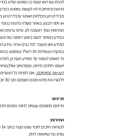
לגורם עוין ו/או יעשה בו שימוש שלא בהר
החנות מתחייבת לא לעשות שימוש בפרטי 
מבלי לגרוע מכלליות האמור ומבלי לגרוע
או ניסה לבצע באתר פעולה כלשהי בניגוד לכ
הפרטיות שלך חשובה לנו. פרטי כרטיס הא
במידע הנמסר לשם ביצוע הזמנה של מוצר,
המידע אינו מועבר לכל גורם אחר. מידע
במקרה ששלחת לנו דוא"ל נשתמש בכתובת 
כל מאמץ לשמור על המידע מעודכן, ולוודא 
יישמנו הליכים פיזיים, טכנולוגיים ואלקט
דעו את זכויותיכם:
אם למרות כל הצעדים 
ללקוח את מלוא סכום העסקה תוך 30 יום! - דבר זה מובטח על פי החוק.
חריגים:
פריטים מסוימים עשויים להיות כפופים למד
החזרות:
לק
שלנו כפי שיתוארו להלן.