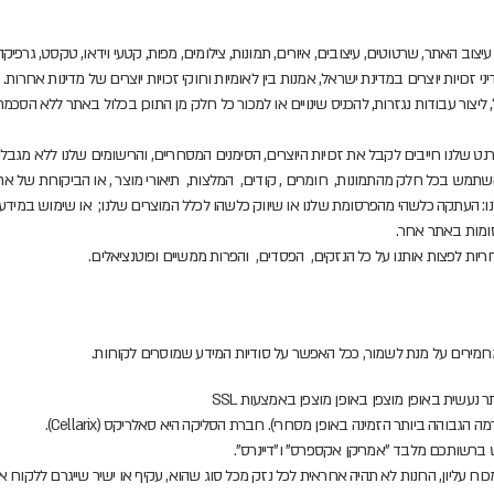
צוב האתר, שרטוטים, עיצובים, איורים, תמונות, צילומים, מפות, קטעי וידאו, טקסט, גרפיקה
ני זכויות יוצרים במדינת ישראל, אמנות בין לאומיות וחוקי זכויות יוצרים של מדינות אחרות.
ל, ליצור עבודות נגזרות, להכניס שינויים או למכור כל חלק מן התוכן בכלול באתר ללא 
ט שלנו חייבים לקבל את זכויות היוצרים, הסימנים המסחריים, והרישומים שלנו ללא מגבל
תמש בכל חלק מהתמונות, חומרים , קודים, המלצות, תיאורי מוצר , או הביקורות של 
ו: העתקה כלשהי מהפרסומת שלנו או שיווק כלשהו לכלל המוצרים שלנו; או שימוש במידע 
סומות באתר אחר.
ריות לפצות אותנו על כל הנזקים, הפסדים, והפרות ממשיים ופוטנציאלים.
חמירים על מנת לשמור, ככל האפשר על סודיות המידע שמוסרים לקוחות.
עשית באופן מוצפן באופן מוצפן באמצעות SSL
 ברשותכם מלבד "אמריקן אקספרס" ו"דיינרס".
 עליון, החנות לא תהיה אחראית לכל נזק מכל סוג שהוא, עקיף או ישיר שייגרם ללקוח או 