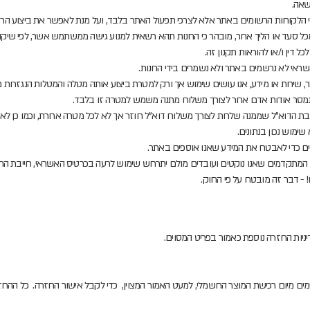
שאה.
הלקוחות הרשומים באתר אלא לצרכי תפעול האתר בלבד, ועל מנת לאפשר את ביצוע הרכיש
 מכל סעד או הליך אחר, מובהר כי החנות תהא רשאית למנוע גישה ממשתמש אשר, לפי שיק
ל דין ו/או להוראות תקנון זה.
שראי לא נרשמים באתר ולא נשמרים בידי החנות.
 שירות או מידע, אנו עושים שימוש אך ורק למטרת ביצוע אותה מטלה והמטלות הנגזרות מ
 הנמסר אודות אדם אחר לצורך משלוח מתנה משמש למטרה זו בלבד.
הדוא"ל שממנה שלחת לצורך משלוח דוא"ל חוזר אך לא לכל מטרה אחרת, וכמו כן לא נ
שימוש נכון בנתונים.
רוניים כדי לאבטח את המידע שאנו אוספים באתר.
המתקדמים שאנו נוקטים ועובדים מולם יתרחש שימוש לרעה בכרטיס האשראי, חייבת הח
יניות החזרה נוספת כאמור בפריט המסוים.
וחות חייבים ליצור עמנו קשר בתוך 14 ימים מיום רכישת המוצר החשמלי, למעט האמור המצוין, כדי לקבל אישור הח