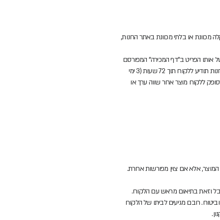
לה מכוונת או בלתי מכוונת באתר החנות,
ל אותו הפריט ב"דף המכירה" המפורסם
בחנות, אולם ייתכן כי אזל אותו המוצר ממלאי מחסן חנות לאחר או לפני שהתבצעה מכירה (אך טרם המשלוח ללקוח). במקרה זה החנות תודיע ללקוח תוך 72 שעות (3 ימי
סופק ללקוח מוצר אחר שווה ערך או
מוצר, אלא אם צוין מפורשות אחרת.
ובל וזאת בתיאום מראש עם הלקוח.
ביטוח. רובם מגיעים לביתו של הלקוח