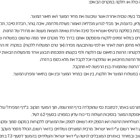
כולה או חלקה במקרים הבאים:
ל בעיה טכנית אחרת אשר שיבשה את מחיר המוצר ו/או תיאור המוצר.
ון, כדוגמת, אך מבלי לגרוע מכלליות האמור: פעולת מלחמה, איבה ,טרור, חבלת סייבר, תק
תקלות בסליקת כרטיסי אשראי וכל סיבה אחרת שאינה תוצאת מעשה או מחדל של החנות.
וצרים במלאי זמינים ללקוח ומספקים אותם בדרך כלל מוקדם יותר ממה שרשום במשלוח ש
לקטרוני. החנות בתיאום עם הלקוח ולפי בקשתו והסכמתו תבצע אחד מהפעולות הבאות: י
החנות מהיבואן או שהלקוח יוכל לקבל את מלא כספו בחזרה.
החנות שהתמורה בגין הרכישה לא תתקבל.
במשלוח המוצר אל הלקוח, בין אם במחיר המוצר ובין אם בתיאור ומפרט המוצר.
נרכש באתר, לכתובת כפי שהוקלדה בדף ההרשמה, תוך המועד הנקוב ב"דף המכירה" של ה
 המוצר בנסיבות העולות כדי כוח עליון כמפורט בסעיף 6.2 לעיל.
השליחויות החנות ו/או הספק יהיו רשאים לספק את המוצרים ללקוחות במקום סמוך ומק
דואר רשום ע"י דואר ישראל. מרבית המוצרים נשלחים בדואר רשום, הכולל מספר מעקב ו
ובמיוחד באזורים המוגבלים לגישה ע"י דואר ישראל והשליחים בהמשך לסעיף 7.3 בתקנון.