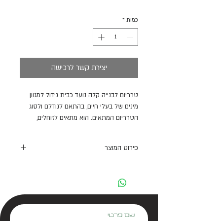
כמות
*
יצירת קשר לרכישה
טרריום לבנייה קלה נועד כבית גידול למגוון
מינים של בעלי חיים, בהתאם לגודלם ולסוג
הטרריום המתאים. הוא מתאים לזוחלים,
דו-חיים, נחשים, בעלי חיים חסרי חוליות, יונקים
קטנים ומינים אחרים.
פירוט המוצר
תכונות:
- מנעול למניעת בריחה – הדלת ניתנת
לפתיחה קלה ומהירה.
- מנעול כיסוי רשת – מונע בריחה ושומר על
ביטחון.
שם פרטי
- כיסוי רשת נשלף או צירי – גישה נוחה