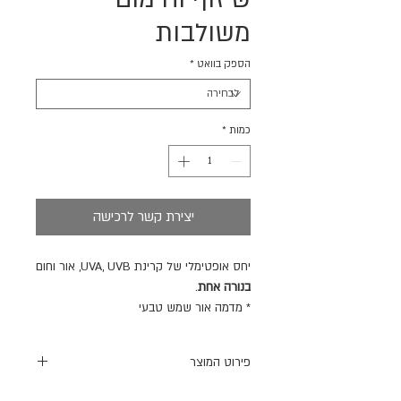
משולבות
הספק בוואט
*
כמות
*
יצירת קשר לרכישה
יחס אופטימלי של קרינת
UVA, UVB,
אור וחום
בנורה אחת
.
*
מדמה אור שמש טבעי
*
מסייעת במניעת מחלת עצם מטבולית
*
תומכת בתהליכים מטבוליים טבעיים
פירוט המוצר
נורת
REPTI PLANET Solar UVA UVB