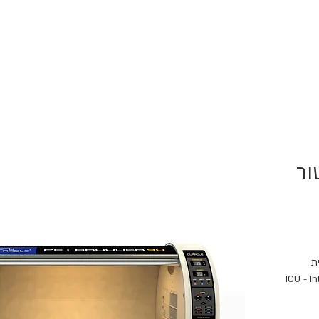
בטור
רית
ל נמרץ (ICU - Intensive
יים