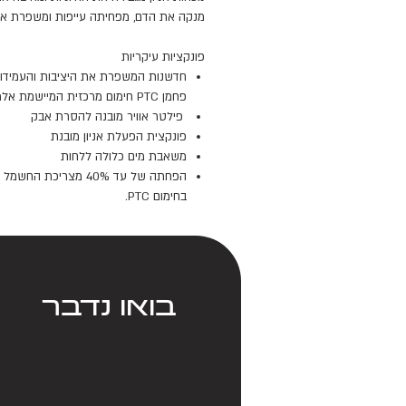
מנקה את הדם, מפחיתה עייפות ומשפרת את
פונקציות עיקריות
חדשנות המשפרת את היציבות והעמידו
פחמן PTC חימום מרכזית המיישמת אלמנט זיכרון
פילטר אוויר מובנה להסרת אבק
פונקצית הפעלת אניון מובנת
משאבת מים כלולה ללחות
הפחתה של עד 40% מצר
בחימום PTC.
בואו נדבר