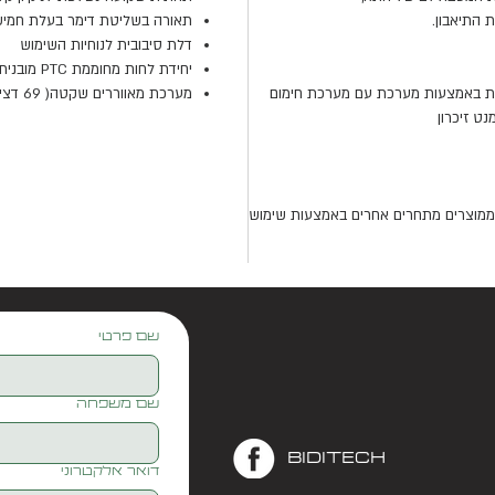
 התיאבון.
תאורה בשליטת דימר בעלת חמי
דלת סיבובית לנוחיות השימוש
יחידת לחות מחוממת PTC מובנית להרגת חיידקים
ת באמצעות מערכת עם מערכת חימום
מערכת מאווררים שקטה( 69 דציבל), לסביבה רגועה יותר לבעלי החיים
יכת החשמל ממוצרים מתחרים אחרים באמצעות שימוש
שם פרטי
שם משפחה
biditech
דואר אלקטרוני