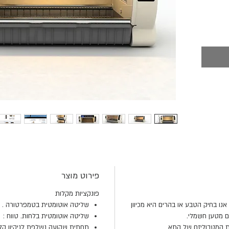
ם
, תוך
קרת
לדו,
 דרך
רות,
מטופל,
רדות
פירוט מוצר
פונקציות מקלות
נו בחיק הטבע או בהרים היא מכיוון
שליטה אוטומטית בטמפרטורה . טווח: 20-38 מעלות 
ם מטען חשמלי.
שליטה אוטומטית בלחות. טווח : 40-60 אחוזי לחות.
את המטבוליזם של התא,
תחתית שקועה נשלפת לניקיון קל