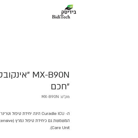
MX-B90N "אינקו
"חכם
מק"ט: MX-B90N
ה- Curadle ICU הינה יחידת טיפול וטרינ
המשמשת גם כיחידת טיפו
Care Unit).
הינה ייעודית לנוחות, טיפול ושליטה אופטימל