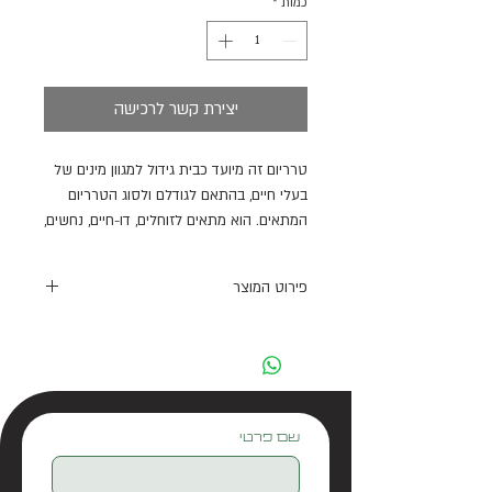
כמות
*
יצירת קשר לרכישה
טרריום זה מיועד כבית גידול למגוון מינים של
בעלי חיים, בהתאם לגודלם ולסוג הטרריום
המתאים. הוא מתאים לזוחלים, דו-חיים, נחשים,
בעלי חיים חסרי חוליות, יונקים קטנים ומינים
אחרים.
פירוט המוצר
תכונות:
- מנעול למניעת בריחה – הדלת ניתנת
לפתיחה קלה ומהירה.
- מנעול כיסוי רשת – מונע בריחה ושומר על
ביטחון.
שם פרטי
- כיסוי רשת נשלף או צירי – גישה נוחה
לתחזוקה קלה.