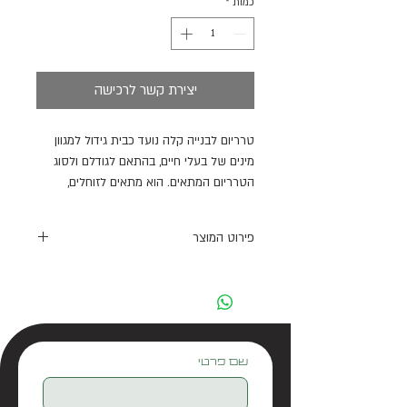
כמות
*
יצירת קשר לרכישה
טרריום לבנייה קלה נועד כבית גידול למגוון
מינים של בעלי חיים, בהתאם לגודלם ולסוג
הטרריום המתאים. הוא מתאים לזוחלים,
דו-חיים, נחשים, בעלי חיים חסרי חוליות, יונקים
קטנים ומינים אחרים.
פירוט המוצר
תכונות:
- מנעול למניעת בריחה – הדלת ניתנת
לפתיחה קלה ומהירה.
- מנעול כיסוי רשת – מונע בריחה ושומר על
ביטחון.
שם פרטי
- כיסוי רשת נשלף או צירי – גישה נוחה
לתחזוקה קלה.