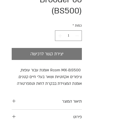
(BS500)
כמות
*
יצירת קשר לרכישה
Rcom MX-
BS500 אומנת עבור עופות,
ציפורים אקזוטיות ושאר בעלי חיים קטנים.
אומנת המצוידת בבקרת לחות וטמפרטורה
אוטומטית. משמשת גם כיחידה לטיפול נמרץ
לציפורים אקזוטיות
,
רגישות ו\או חולות.ניתנת
תיאור המוצר
לשימוש גם עבור בעלי חיים בעלי אותם
מימדים (ארנבונים, כלבים, חתולים וכדומה).
פירוט
המכשיר קל לניקוי ותפעול.
שליטה אוטומטית בטמפרטורה והגדרות-
*אחריות לשנתיים
20C- 38 C (מעלות צלסיוס)
Power: 100V- 240V 50/60H