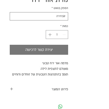
הספק בוואט
*
כמות
*
יצירת קשר לרכישה
מדמה אור ירח טבעי
מושלם לתצפית לילה
תומך בהתנהגות הטבעית של זוחלים ודוחיים
מתאים לשילוב עם נורות חום לאור יום
פירוט המוצר
Bulb REPTI PLANET Night Heat מדמה
את אור הירח הטבעי והוא שילוב אידיאלי עם