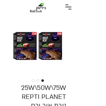
25W\50W\75W
REPTI PLANET
נורת אור ירח