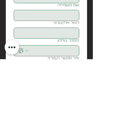
שם משפחה
דואר אלקטרוני
מספר טלפון
איך אפשר לעזור?
Submit
בואו נדבר
biditech