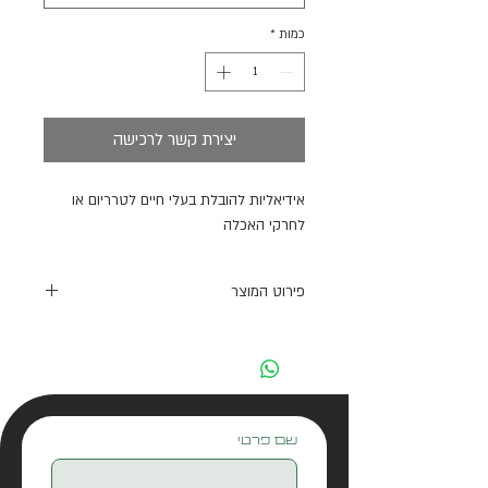
כמות
*
יצירת קשר לרכישה
אידיאליות להובלת בעלי חיים לטרריום או
לחרקי האכלה
פירוט המוצר
יתן לערימה - גישה קבועה לדלת ההזנה
מהצד- חורי אוורור מהצד ומהחלק העליון
- דלת גדולה מלמעלה לגישה קלה
- פלסטיק שקוף במיוחד לצפייה נוחה
- בנייה חזקה מונעת מהחיה להימלט
שם פרטי