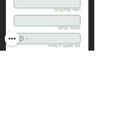
דואר אלקטרוני
מספר טלפון
איך אפשר לעזור?
Submit
בואו נדבר
biditech
Info@biditech.co.il