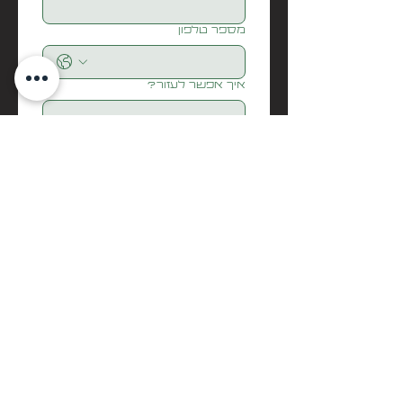
מספר טלפון
איך אפשר לעזור?
Submit
בואו נדבר
biditech
Info@biditech.co.il
052-5298000