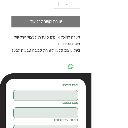
יצירת קשר לרכישה
קערה לאוכל או מים פינתית, לניצול יעיל של
שטח הטרריום.
בעל עיצוב סלעי, ליצירת סביבה טבעית לבעל
החיים ועמידות גבוהה.
מידות: 13.4*13.3*4.5 ס"מ
שם פרטי
שם משפחה
דואר אלקטרוני