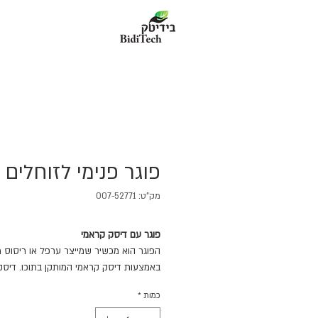
פוגר פנימי לזוחלים
מק"ט: 007-52771
פוגר עם דיסק קראמי
הפוגר הוא מכשיר שמייצר ערפל או ריסוס מ
באמצעות דיסק קראמי המותקן בתוכו. דיסק
זה, או ממברנה קראמית, הוא רכיב מרכזי בת
כמות
*
ייצור הערפל. תוחלת החיים של דיסק קראמי
כ-3000 שעות שימוש. כאשר אפקט הער