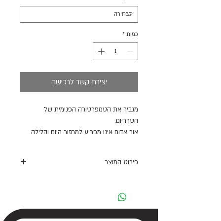
כמות
*
יצירת קשר לרכישה
מגביר את הטמפרטורה הפנימית של
הטרריום.
אור אדום אינו מפריע למחזור היום והלילה
הטבעי.
הוא מייצר קרינת חום אינפרא אדום.
פירוט המוצר
יכול לשמש גם כמקור חום 24 שעות.
אידיאלי לתצפית לילית.
נורה REPTI PLANET חום אינפרא אדום יוצר
קרינת חום אינפרא אדום והיא אידיאלית
בשילוב עם נורות אור ו-UVB (לדוגמה Repti
Planet Daylight Basking Spot, Daylight