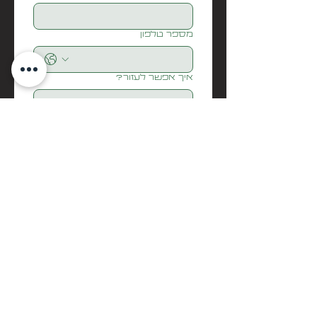
מספר טלפון
איך אפשר לעזור?
Submit
בואו נדבר
biditech
Info@biditech.co.il
052-5298000