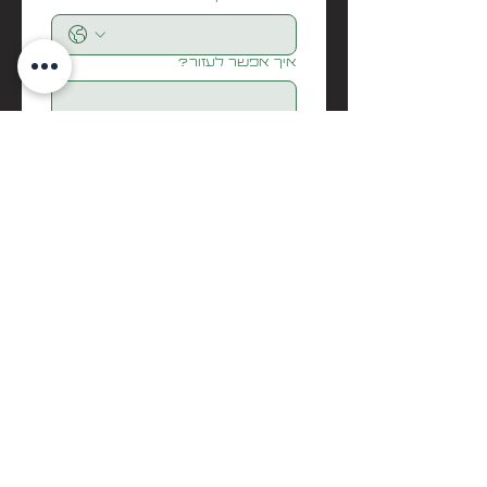
איך אפשר לעזור?
Submit
בואו נדבר
biditech
Info@biditech.co.il
052-5298000
זוחלים
עופות
ציפורים ותוכים