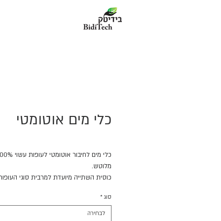
כלי מים אוטומטי
מלוטש.
כוסית השתייה מיועדת למרבית סוגי העופות
המשופעת הופכת את ניקוי הפסולת והמשק
סוג
*
לקלה בעזרת מכסה ניקוז, תוך שמירה על אי
המים.
לבחירה