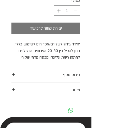
כמות
*
יצירת קשר לרכישה
יחידה גידול לשלווים/אפרוחים לשימוש כללי.
ניתן להכיל בין 20-30 אפרוחים או שלווים.
למתקן רשת עליונה ומכסה קדמי שקוף
המאפשר צפייה אל תוך המתקן.
פירוט נוסף
עיצוב המוצר מאפשר ניקוי וחיטוי נוח ויעיל,
מידות
לשמירה על היגיינה, בימים בהם האפרוחים
עדינים יותר.
72x72x40 Cm
הצורה הגלילית גם מונעת עומס בפינות,
המזיקות לאפרוחים ומסכנות את חייהם.
גג האומנת מכוסה רשת וחזיתה שקופה, אלו
מאפשרים שליטה ויזואלית מושלמת בתוך