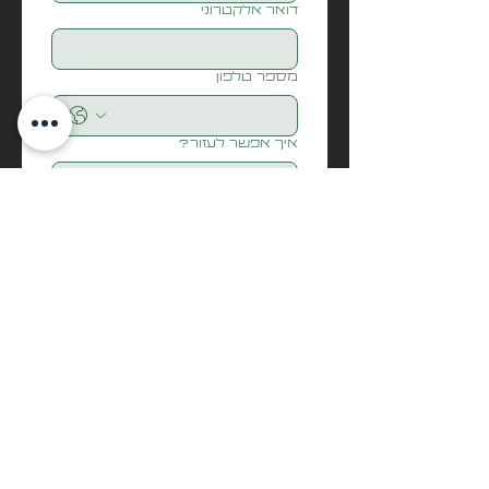
דואר אלקטרוני
מספר טלפון
איך אפשר לעזור?
Submit
בואו נדבר
biditech
Info@biditech.co.il