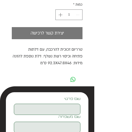
כמות
*
יצירת קשר לרכישה
טרריום זכוכית להרכבה, עם דלתות
פתיחה וכיסוי רשת נשלף. דלת נוספת להזנה
מידות: 92.3X47.8X46 ס"מ
· אידיאלי עבור פרוקי רגליים, זוחלים ודו-חיים
· כיסוי רשת ממתכת לתחזוקה קלה
ואופטימלית
· אוורור קדמי ועליון
שם פרטי
שם משפחה