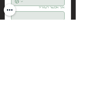
איך אפשר לעזור?
Submit
בואו נדבר
biditech
Info@biditech.co.il
052-5298000
זוחלים
עופות
ציפורים ותוכים