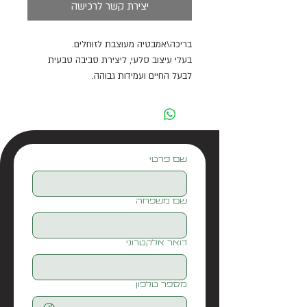
יצירת קשר לרכישה
בריכה\אמבטיה מעוצבת לזוחלים.
בעלי עיצוב סלעי, ליצירת סביבה טבעית
לבעל החיים ועמידות גבוהה.
בנוי באופן מדורג להקל על בעל החיים
בטיפוס החוצה ופנימה.
מידות:
33.6X25.8X6.6 ס"מ
שם פרטי
שם משפחה
דואר אלקטרוני
מספר טלפון