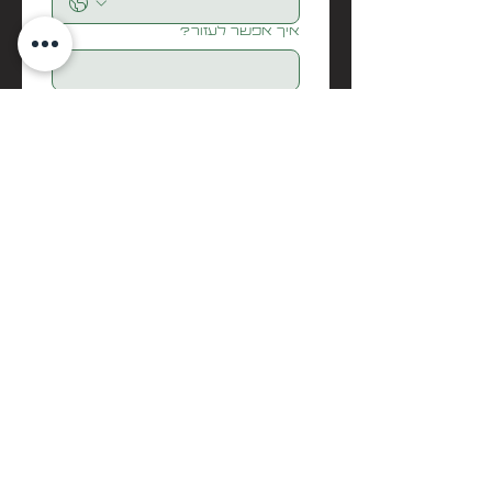
איך אפשר לעזור?
Submit
בואו נדבר
biditech
Info@biditech.co.il
052-5298000
זוחלים
עופות
ציפורים ותוכים