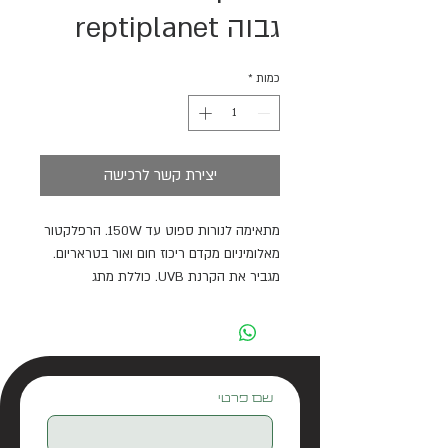
גבוה reptiplanet
כמות
*
יצירת קשר לרכישה
מתאימה לנורות ספוט עד 150W. הרפלקטור
מאלומיניום מקדם ריכוז חום ואור בטראריום.
מגביר את הקרנת UVB. כוללת מתג
הפעלה/כיבוי. תושבת נורת E27.
אידיאלי לשימוש עם טראריומים בגודל בינוני
של REPTI PLANET. הרפלקטור המבריק
מאלומיניום מגביר את עוצמת האור, UVB ו-
UVA. מידות המנורה הקומפקטיות מאפשרות
שם פרטי
התקנה ישירה על מסך התקרה של
הטראריום, או ניתן להשתמש בתושבת