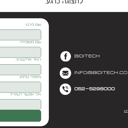
לתצוגה כרגע.
שם פרטי
שם משפחה
biditech
דואר אלקטרוני
Info@biditech.co.
מספר טלפון
052-5298000
איך אפשר לעזור?
ים
t