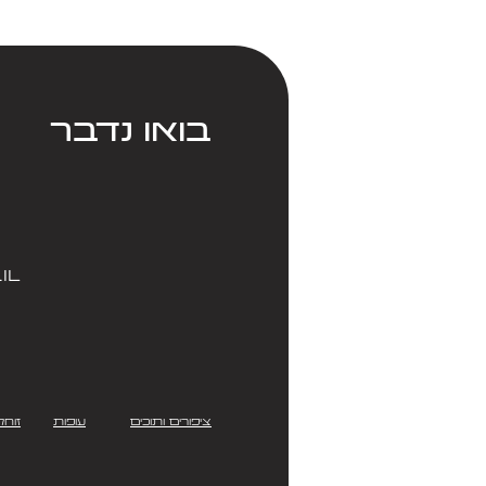
בואו נדבר
il
ציפורים ותוכים
עופות
זוחל