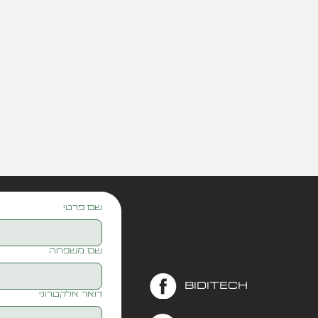
שם פרטי
שם משפחה
biditech
דואר אלקטרוני