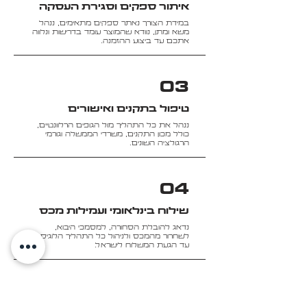
איתור ספקים וסגירת העסקה
במידת הצורך נאתר ספקים מתאימים, ננהל
משא ומתן, נוודא שהמוצר עומד בדרישות ונלווה
אתכם עד ביצוע ההזמנה.
03
טיפול בתקנים ואישורים
ננהל את כל התהליך מול הגופים הרלוונטיים,
כולל מכון התקנים, משרדי הממשלה וגורמי
הרגולציה השונים.
04
שילוח בינלאומי ועמילות מכס
נדאג להובלת הסחורה, למסמכי היבוא,
לשחרור מהמכס ולניהול כל התהליך הלוגיסטי
עד הגעת המשלוח לישראל.
05