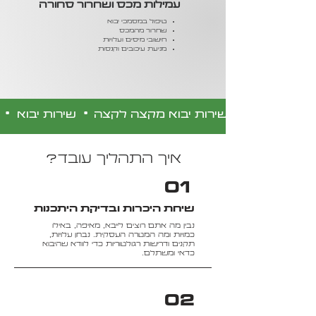
עמילות מכס ושחרור סחורה
טיפול במסמכי יבוא
שחרור מהמכס
חישובי מיסים ועלויות
מניעת עיכובים וקנסות
•
•
​שירות יבוא מקצה לקצה
​שירות יבוא
איך התהליך עובד?
01
שיחת היכרות ובדיקת היתכנות
נבין מה אתם רוצים לייבא, מאיפה, באילו
כמויות ומה המטרה העסקית. נבחן עלויות,
תקנים ודרישות רגולטוריות כדי לוודא שהיבוא
כדאי ומשתלם.
02